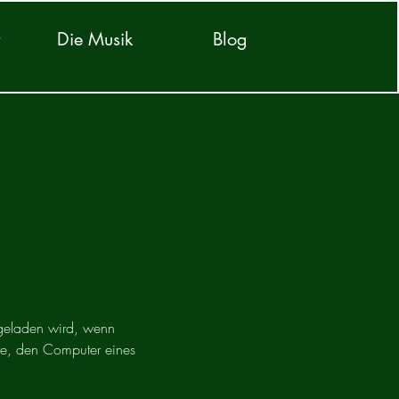
r
Die Musik
Blog
rgeladen wird, wenn
te, den Computer eines