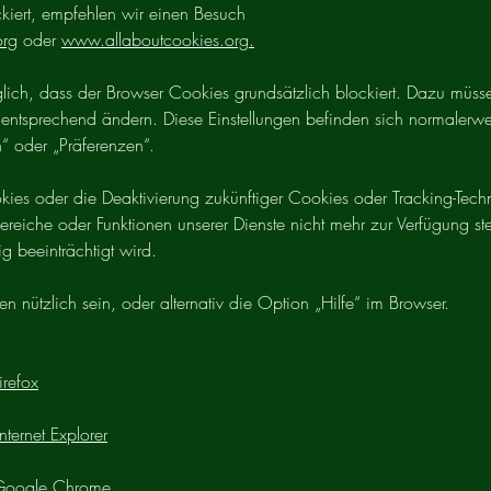
ckiert, empfehlen wir einen Besuch
org
oder
www.allaboutcookies.org.
öglich, dass der Browser Cookies grundsätzlich blockiert. Dazu müs
 entsprechend ändern. Diese Einstellungen befinden sich normaler
“ oder „Präferenzen“.
ies oder die Deaktivierung zukünftiger Cookies oder Tracking-Tech
reiche oder Funktionen unserer Dienste nicht mehr zur Verfügung s
g beeinträchtigt wird.
n nützlich sein, oder alternativ die Option „Hilfe“ im Browser.
irefox
nternet Explorer
 Google Chrome